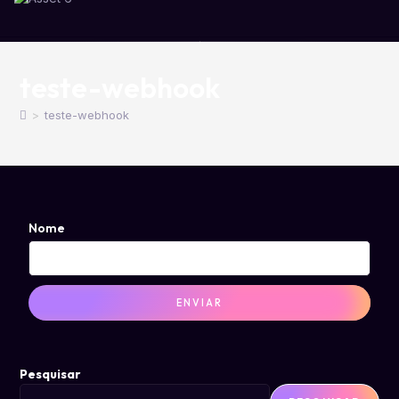
teste-webhook
>
teste-webhook
Nome
ENVIAR
Pesquisar